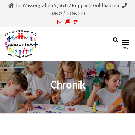
Im Wassergraben 5, 56412 Ruppach-Goldhausen
02602 / 10 66 110
Generationengemeinschaf
lebenswert
Menü
e.V.
Ruppach-Goldhausen
lebenswert e.V.
Chronik