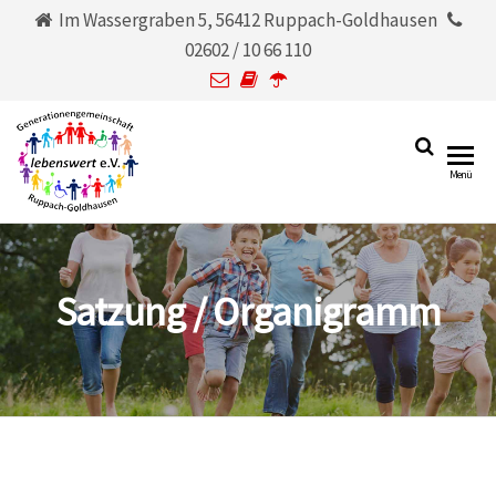
Im Wassergraben 5, 56412 Ruppach-Goldhausen
02602 / 10 66 110
Generationengemeinschaf
lebenswert
Menü
e.V.
Ruppach-Goldhausen
lebenswert e.V.
Satzung / Organigramm