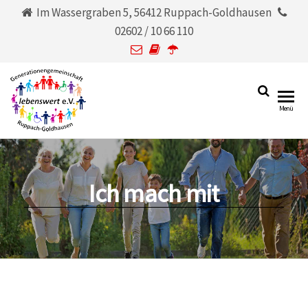
Im Wassergraben 5, 56412 Ruppach-Goldhausen
02602 / 10 66 110
Generationengemeinschaf
lebenswert
Menü
e.V.
Ruppach-Goldhausen
lebenswert e.V.
Ich mach mit