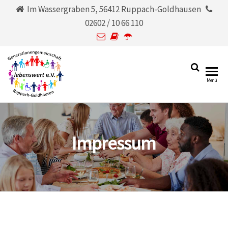
Im Wassergraben 5, 56412 Ruppach-Goldhausen
02602 / 10 66 110
Generationengemeinschaf
lebenswert
Menü
e.V.
Ruppach-Goldhausen
lebenswert e.V.
Impressum