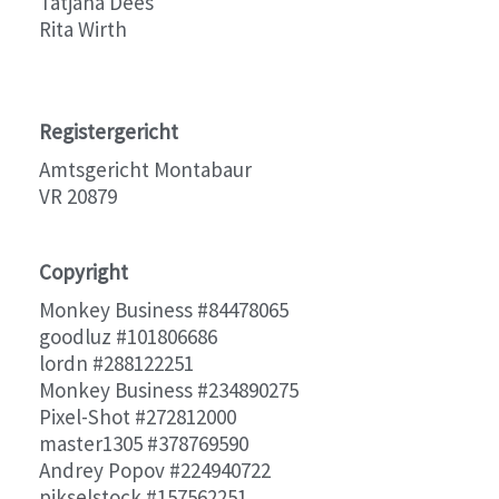
Tatjana Dees
Rita Wirth
Registergericht
Amtsgericht Montabaur
VR 20879
Copyright
Monkey Business #84478065
goodluz
#101806686
lordn #288122251
Monkey Business
#234890275
Pixel-Shot #272812000
master1305 #378769590
Andrey Popov #224940722
pikselstock #157562251